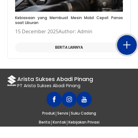
Kebiasaan yang Membuat Mesin Mobil Cepat Panas
saat Liburan
15 December 2025
Author: Admin
BERITA LAINNYA
Arista Sukses Abadi Pinang
PT Arista Sukses Abadi Pinang
|
|
Produk
Servis
Suku Cadang
|
|
Berita
Kontak
Kebijakan Privasi
© 2020
SUZUKI INDONESIA
. SELURUH HAK CIPTA DILINDUNGI UNDANG-