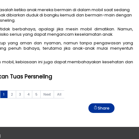
merasa tidak masalah ketika anak mereka bermain di da
, sering kali anak dibiarkan duduk di bangku kemudi d
asuk tuas persneling. 
aktivitas yang tidak berbahaya, apalagi jika mesin m
mpan sejumlah risiko serius yang dapat mengancam kes
rti ruang tertutup yang aman dan nyaman, namun 
adi tempat yang penuh bahaya, terutama jika anak
neling. 