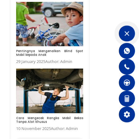
Bahaya! Dampak Mema
Banjir pada Mobil
13 May 2024
Author:
Pentingnya Mengenal
Mobil kepada Anak
29 January 2025
Auth