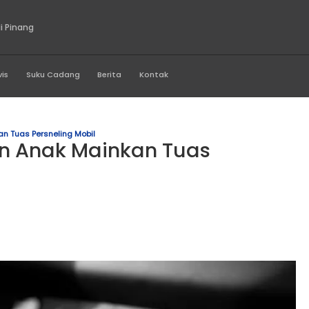
ta Sukses Abadi Pinang
Produk
Servis
Suku Cadang
Berita
Kontak
an Anak Mainkan Tuas Persneling Mobil
iarkan Anak Mainkan T
bil