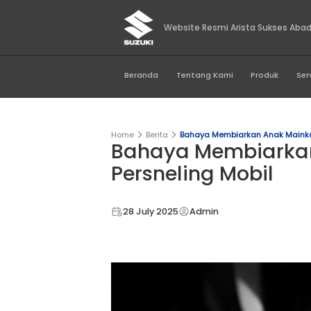
Website Resmi Aris
Beranda
Tentang Kami
Home
Berita
Bahaya Membiark
Bahaya Memb
Persneling Mo
28 July 2025
Admin