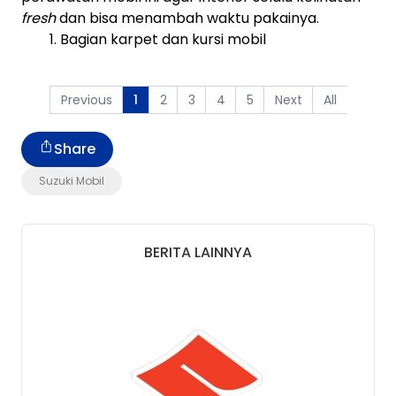
fresh
dan bisa menambah waktu pakainya.
1. Bagian karpet dan kursi mobil
Previous
2
3
4
5
Next
All
1
Share
Suzuki Mobil
BERITA LAINNYA