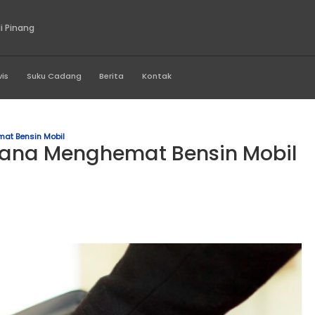
ta Sukses Abadi Pinang
Produk
Servis
Suku Cadang
Berita
Kontak
derhana Menghemat Bensin Mobil
s Sederhana Menghemat Be