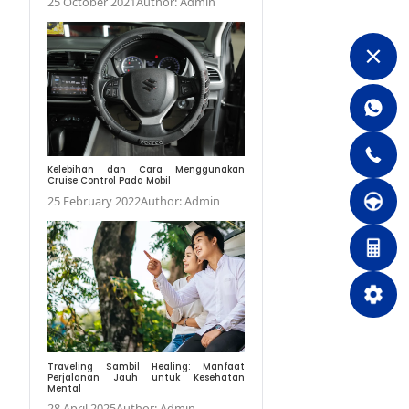
Masalah yang Umum
Power Window Mobil dan
25 October 2021
Auth
Kelebihan dan Car
Cruise Control Pada Mob
25 February 2022
Aut