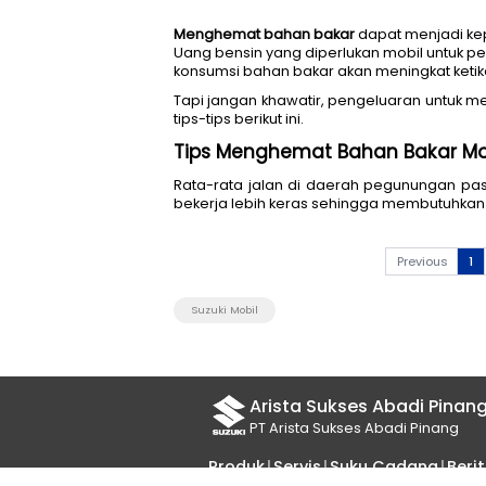
Menghemat bahan bakar 
dap
Uang bensin yang diperlukan 
konsumsi bahan bakar akan me
Tapi jangan khawatir, pengel
tips-tips berikut ini. 
Tips Menghemat Bahan
Rata-rata jalan di daerah pe