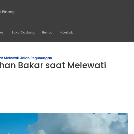
ta Sukses Abadi Pinang
Produk
Servis
Suku Cadang
Berita
Kontak
Bahan Bakar Saat Melewati Jalan Pegunungan
at Bahan Bakar saat Me
ungan