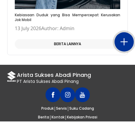
Kebiasaan Duduk yang Bisa Mempercepat Kerusakan
Jok Mobil
13 July 2026
Author: Admin
BERITA LAINNYA
Arista Sukses Abadi Pinang
PT Arista Sukses Abadi Pinang
|
|
Produk
Servis
Suku Cadang
|
|
Berita
Kontak
Kebijakan Privasi
© 2020
SUZUKI INDONESIA
. SELURUH HAK CIPTA DILINDUNGI UNDANG-