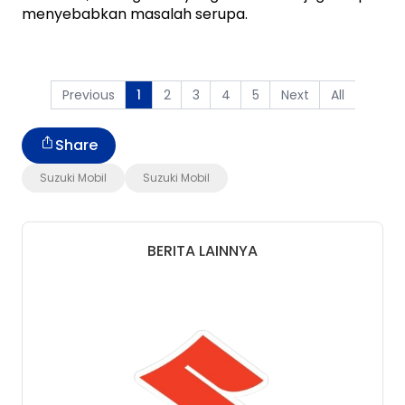
menyebabkan masalah serupa.
Previous
2
3
4
5
Next
All
1
Share
Suzuki Mobil
Suzuki Mobil
BERITA LAINNYA