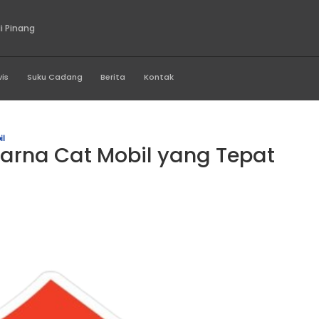
ta Sukses Abadi Pinang
Produk
Servis
Suku Cadang
Berita
Kontak
 Warna Cat Mobil
lih Warna Cat Mobil ya
n