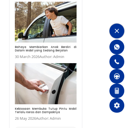
Bahaya! Dampak Mema
Banjir pada Mobil
13 May 2024
Author:
Bahaya Membiarkan A
Dalam Mobil yang Seda
30 March 2026
Author