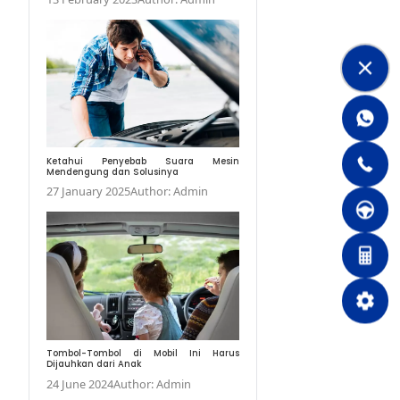
Ketahui Cara Mengh
Mobil.
13 February 2023
Aut
Ketahui Penyebab
Mendengung dan Solus
27 January 2025
Auth