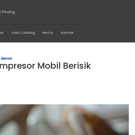
ta Sukses Abadi Pinang
Produk
Servis
Suku Cadang
Berita
Kontak
ompresor Mobil Berisik
ab Kompresor Mobil Beri