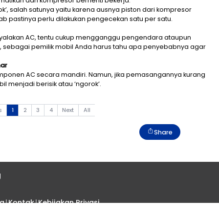
oleh pemilik kendaraan di atas lima tahun adalah kom
ilang saat AC dimatikan dan kompresor berhenti bekerja
r AC ‘ngorok’, salah satunya yaitu karena ausnya pis
tahui penyebab pastinya perlu dilakukan pengecekan s
isik
’ pada saat menyalakan AC, tentu cukup mengganggu 
alanan. Nah, sebagai pemilik mobil Anda harus tah
 yang tepat.
g dengan Benar
emasangan komponen AC secara mandiri. Namun, jika
esor AC mobil menjadi berisik atau ‘ngorok’.