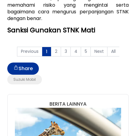
memahami risiko yang mengintai serta 
bagaimana cara mengurus perpanjangan STNK 
dengan benar.  
Sanksi Gunakan STNK Mati
Previous
2
3
4
5
Next
All
1
Share
Suzuki Mobil
BERITA LAINNYA